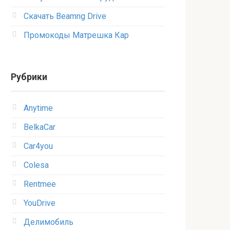
Скачать Beamng Drive
Промокоды Матрешка Кар
Рубрики
Anytime
BelkaCar
Car4you
Colesa
Rentmee
YouDrive
Делимобиль