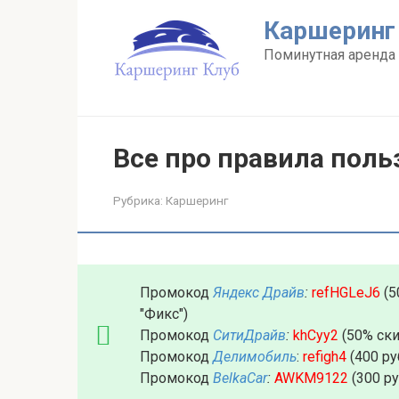
Перейти
Каршеринг
к
контенту
Поминутная аренда 
Все про правила пол
Рубрика:
Каршеринг
Промокод
Яндекс Драйв
:
refHGLeJ6
(5
"Фикс")
Промокод
СитиДрайв
:
khCyy2
(50% ски
Промокод
Делимобиль
:
refigh4
(400 ру
Промокод
BelkaCar
:
AWKM9122
(300 р