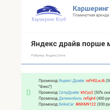
Перейти
Каршеринг
к
контенту
Поминутная аренда 
Яндекс драйв порше 
Рубрика:
Яндекс.Drive
Промокод
Яндекс Драйв
:
refHGLeJ6
(5
"Фикс")
Промокод
СитиДрайв
:
khCyy2
(50% ски
Промокод
Делимобиль
:
refigh4
(400 ру
Промокод
BelkaCar
:
AWKM9122
(300 р