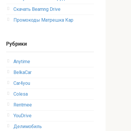
Скачать Beamng Drive
Промокоды Матрешка Кар
Рубрики
Anytime
BelkaCar
Car4you
Colesa
Rentmee
YouDrive
Делимобиль