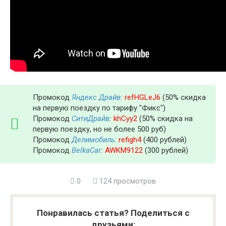
Промокод
Яндекс Драйв
:
refHGLeJ6
(50% скидка
на первую поездку по тарифу "Фикс")
Промокод
СитиДрайв
:
khCyy2
(50% скидка на
первую поездку, но не более 500 руб)
Промокод
Делимобиль
:
refigh4
(400 рублей)
Промокод
BelkaCar
:
AWKM9122
(300 рублей)
0
124 просмотров
Понравилась статья? Поделиться с
друзьями: