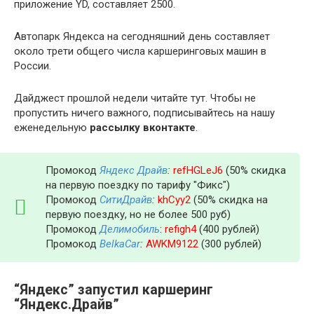
приложение YD, составляет 2500.
Автопарк Яндекса на сегодняшний день составляет
около трети общего числа каршеринговых машин в
России.
Дайджест прошлой недели читайте тут. Чтобы не
пропустить ничего важного, подписывайтесь на нашу
еженедельную
рассылку вконтакте
.
Промокод
Яндекс Драйв
:
refHGLeJ6
(50% скидка
на первую поездку по тарифу "Фикс")
Промокод
СитиДрайв
:
khCyy2
(50% скидка на
первую поездку, но не более 500 руб)
Промокод
Делимобиль
:
refigh4
(400 рублей)
Промокод
BelkaCar
:
AWKM9122
(300 рублей)
“Яндекс” запустил каршеринг
“Яндекс.Драйв”