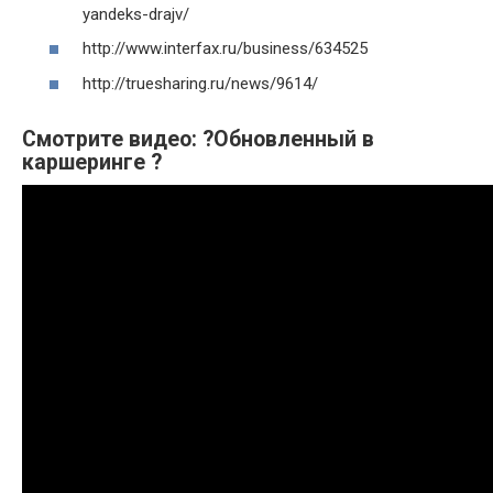
yandeks-drajv/
http://www.interfax.ru/business/634525
http://truesharing.ru/news/9614/
Смотрите видео: ?Обновленный в
каршеринге ?