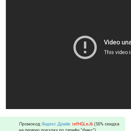
Промокод
Яндекс Драйв
:
refHGLeJ6
(50% скидка
на первую поездку по тарифу "Фикс")