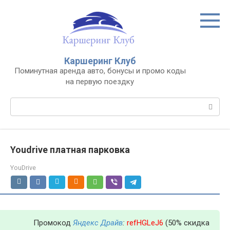
Перейти
к
контенту
Каршеринг Клуб
Поминутная аренда авто, бонусы и промо коды
на первую поездку
Поиск:
Youdrive платная парковка
YouDrive
Промокод
Яндекс Драйв
:
refHGLeJ6
(50% скидка