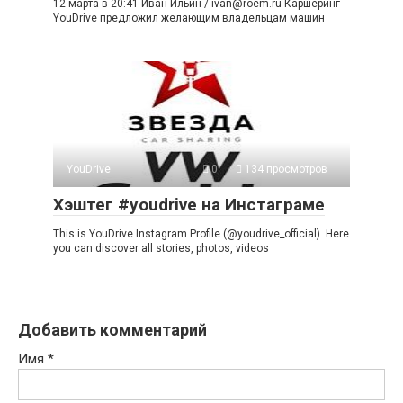
12 марта в 20:41 Иван Ильин /
ivan@roem.ru
Каршеринг
YouDrive предложил желающим владельцам машин
YouDrive
0
134 просмотров
Хэштег #youdrive на Инстаграме
This is YouDrive Instagram Profile (@youdrive_official). Here
you can discover all stories, photos, videos
Добавить комментарий
Имя
*