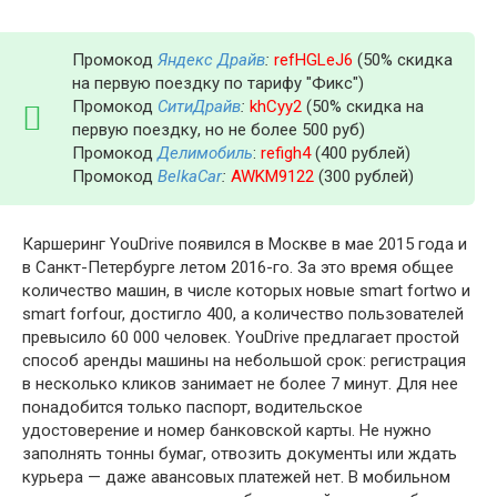
Промокод
Яндекс Драйв
:
refHGLeJ6
(50% скидка
на первую поездку по тарифу "Фикс")
Промокод
СитиДрайв
:
khCyy2
(50% скидка на
первую поездку, но не более 500 руб)
Промокод
Делимобиль
:
refigh4
(400 рублей)
Промокод
BelkaCar
:
AWKM9122
(300 рублей)
Каршеринг YouDrive появился в Москве в мае 2015 года и
в Санкт-Петербурге летом 2016-го. За это время общее
количество машин, в числе которых новые smart fortwo и
smart forfour, достигло 400, а количество пользователей
превысило 60 000 человек. YouDrive предлагает простой
способ аренды машины на небольшой срок: регистрация
в несколько кликов занимает не более 7 минут. Для нее
понадобится только паспорт, водительское
удостоверение и номер банковской карты. Не нужно
заполнять тонны бумаг, отвозить документы или ждать
курьера — даже авансовых платежей нет. В мобильном