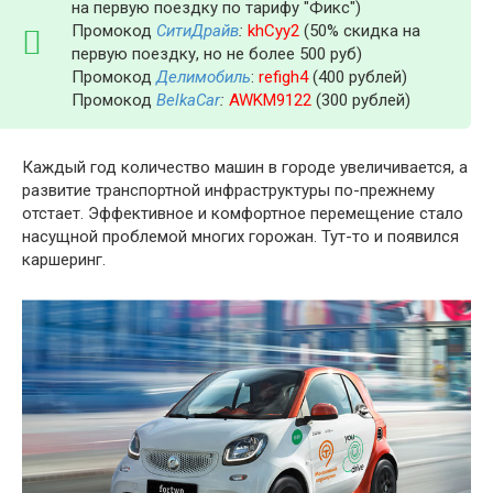
на первую поездку по тарифу "Фикс")
Промокод
СитиДрайв
:
khCyy2
(50% скидка на
первую поездку, но не более 500 руб)
Промокод
Делимобиль
:
refigh4
(400 рублей)
Промокод
BelkaCar
:
AWKM9122
(300 рублей)
Каждый год количество машин в городе увеличивается, а
развитие транспортной инфраструктуры по-прежнему
отстает. Эффективное и комфортное перемещение стало
насущной проблемой многих горожан. Тут-то и появился
каршеринг.