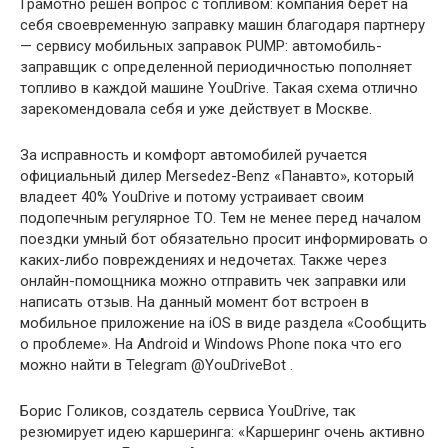
Грамотно решен вопрос с топливом: компания берет на
себя своевременную заправку машин благодаря партнеру
— сервису мобильных заправок PUMP: автомобиль-
заправщик с определенной периодичностью пополняет
топливо в каждой машине YouDrive. Такая схема отлично
зарекомендовала себя и уже действует в Москве.
За исправность и комфорт автомобилей ручается
официальный дилер Mersedez-Benz «Панавто», который
владеет 40% YouDrive и потому устраивает своим
подопечным регулярное ТО. Тем не менее перед началом
поездки умный бот обязательно просит информировать о
каких-либо повреждениях и недочетах. Также через
онлайн-помощника можно отправить чек заправки или
написать отзыв. На данный момент бот встроен в
мобильное приложение на iOS в виде раздела «Сообщить
о проблеме». На Android и Windows Phone пока что его
можно найти в Telegram @YouDriveBot .
Борис Голиков, создатель сервиса YouDrive, так
резюмирует идею каршеринга: «Каршеринг очень активно