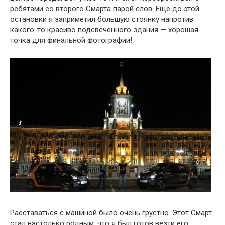
ребятами со второго Смарта парой слов. Еще до этой
остановки я заприметил большую стоянку напротив
какого-то красиво подсвеченного здания — хорошая
точка для финальной фотографии!
Расставаться с машиной было очень грустно. Этот Смарт
стал настолько родным, что я был готов везти его