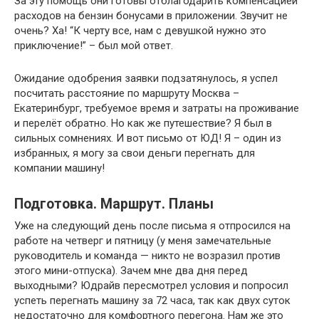
За эту помощь они готовы отблагодарить компенсацией
расходов на бензин бонусами в приложении. Звучит не
очень? Ха! “К черту все, нам с девушкой нужно это
приключение!” – был мой ответ.
Ожидание одобрения заявки подзатянулось, я успел
посчитать расстояние по маршруту Москва –
Екатеринбург, требуемое время и затраты на проживание
и перелёт обратно. Но как же путешествие? Я был в
сильных сомнениях. И вот письмо от ЮД! Я – один из
избранных, я могу за свои деньги перегнать для
компании машину!
Подготовка. Маршрут. Планы
Уже на следующий день после письма я отпросился на
работе на четверг и пятницу (у меня замечательные
руководитель и команда — никто не возразил против
этого мини-отпуска). Зачем мне два дня перед
выходными? Юдрайв пересмотрел условия и попросил
успеть перегнать машину за 72 часа, так как двух суток
недостаточно для комфортного перегона. Нам же это