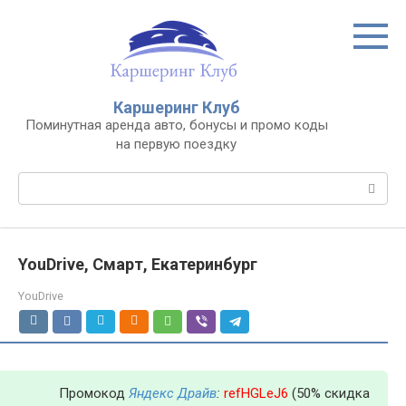
Перейти
к
контенту
Каршеринг Клуб
Поминутная аренда авто, бонусы и промо коды
на первую поездку
Поиск:
YouDrive, Смарт, Екатеринбург
YouDrive
Промокод
Яндекс Драйв
:
refHGLeJ6
(50% скидка