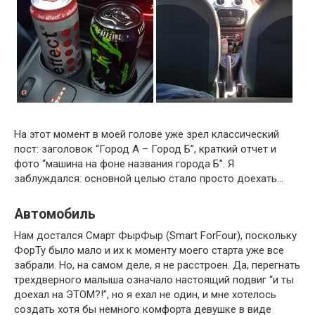
На этот момент в моей голове уже зрел классический
пост: заголовок “Город А – Город Б”, краткий отчет и
фото “машина на фоне названия города Б”. Я
заблуждался: основной целью стало просто доехать…
Автомобиль
Нам достался Смарт ФырФыр (Smart ForFour), поскольку
ФорТу было мало и их к моменту моего старта уже все
забрали. Но, на самом деле, я не расстроен. Да, перегнать
трехдверного малыша означало настоящий подвиг “и ты
доехал на ЭТОМ?!”, но я ехал не один, и мне хотелось
создать хотя бы немного комфорта девушке в виде