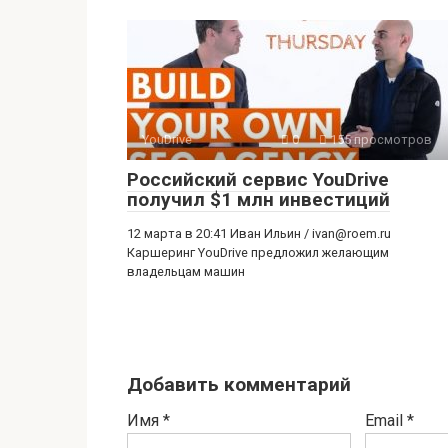
YouDrive
0
155 просмотров
Российский сервис YouDrive
получил $1 млн инвестиций
12 марта в 20:41 Иван Ильин /
ivan@roem.ru
Каршеринг YouDrive предложил желающим
владельцам машин
Добавить комментарий
Имя
*
Email
*