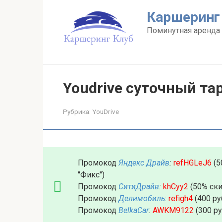
Перейти
Каршеринг
к
контенту
Поминутная аренда 
Youdrive суточный та
Рубрика:
YouDrive
Промокод
Яндекс Драйв
:
refHGLeJ6
(5
"Фикс")
Промокод
СитиДрайв
:
khCyy2
(50% ски
Промокод
Делимобиль
:
refigh4
(400 ру
Промокод
BelkaCar
:
AWKM9122
(300 р