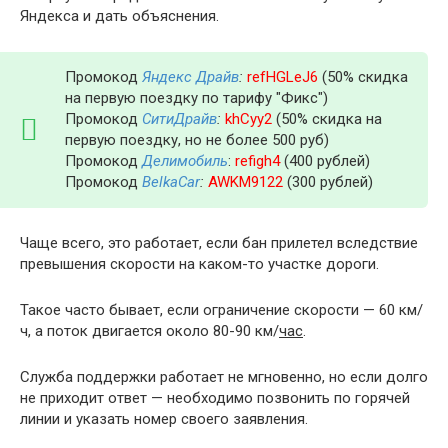
Яндекса и дать объяснения.
Промокод
Яндекс Драйв
:
refHGLeJ6
(50% скидка
на первую поездку по тарифу "Фикс")
Промокод
СитиДрайв
:
khCyy2
(50% скидка на
первую поездку, но не более 500 руб)
Промокод
Делимобиль
:
refigh4
(400 рублей)
Промокод
BelkaCar
:
AWKM9122
(300 рублей)
Чаще всего, это работает, если бан прилетел вследствие
превышения скорости на каком-то участке дороги.
Такое часто бывает, если ограничение скорости — 60 км/
ч, а поток двигается около 80-90 км/
час
.
Служба поддержки работает не мгновенно, но если долго
не приходит ответ — необходимо позвонить по горячей
линии и указать номер своего заявления.