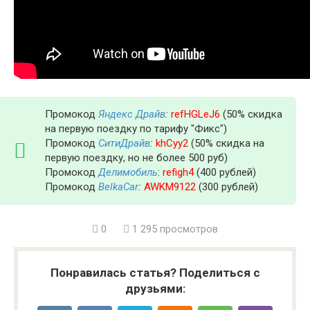
Промокод
Яндекс Драйв
:
refHGLeJ6
(50% скидка
на первую поездку по тарифу "Фикс")
Промокод
СитиДрайв
:
khCyy2
(50% скидка на
первую поездку, но не более 500 руб)
Промокод
Делимобиль
:
refigh4
(400 рублей)
Промокод
BelkaCar
:
AWKM9122
(300 рублей)
0
1 295 просмотров
Понравилась статья? Поделиться с
друзьями: