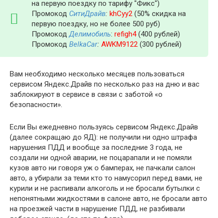
на первую поездку по тарифу "Фикс")
Промокод
СитиДрайв
:
khCyy2
(50% скидка на
первую поездку, но не более 500 руб)
Промокод
Делимобиль
:
refigh4
(400 рублей)
Промокод
BelkaCar
:
AWKM9122
(300 рублей)
Вам необходимо несколько месяцев пользоваться
сервисом Яндекс.Драйв по несколько раз на дню и вас
заблокируют в сервисе в связи с заботой «о
безопасности».
Если Вы ежедневно пользуясь сервисом Яндекс.Драйв
(далее сокращаю до ЯД): не получили ни одно штрафа
нарушения ПДД и вообще за последние 3 года, не
создали ни одной аварии, не поцарапали и не помяли
кузов авто ни говоря уж о бамперах, не пачкали салон
авто, а убирали за теми кто то намусорил перед вами, не
курили и не распивали алкоголь и не бросали бутылки с
непонятными жидкостями в салоне авто, не бросали авто
на проезжей части в нарушение ПДД, не разбивали