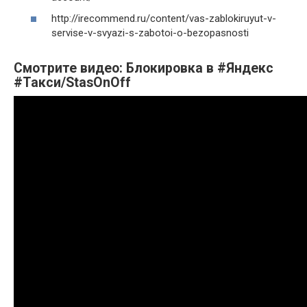
http://irecommend.ru/content/vas-zablokiruyut-v-
servise-v-svyazi-s-zabotoi-o-bezopasnosti
Смотрите видео: Блокировка в #Яндекс
#Такси/StasOnOff