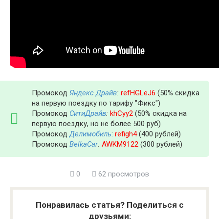
Промокод
Яндекс Драйв
:
refHGLeJ6
(50% скидка
на первую поездку по тарифу "Фикс")
Промокод
СитиДрайв
:
khCyy2
(50% скидка на
первую поездку, но не более 500 руб)
Промокод
Делимобиль
:
refigh4
(400 рублей)
Промокод
BelkaCar
:
AWKM9122
(300 рублей)
0
62 просмотров
Понравилась статья? Поделиться с
друзьями: