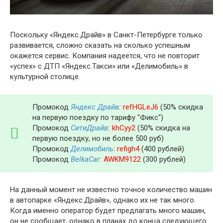
Поскольку «Яндекс.Драйв» в Санкт-Петербурге только
развивается, сложно сказать на сколько успешным
окажется сервис. Компания надеется, что не повторит
«успех» с ДТП «Яндекс.Такси» или «Делимобиль» в
культурной столице.
Промокод
Яндекс Драйв
:
refHGLeJ6
(50% скидка
на первую поездку по тарифу "Фикс")
Промокод
СитиДрайв
:
khCyy2
(50% скидка на
первую поездку, но не более 500 руб)
Промокод
Делимобиль
:
refigh4
(400 рублей)
Промокод
BelkaCar
:
AWKM9122
(300 рублей)
На данный момент не известно точное количество машин
в автопарке «Яндекс.Драйв», однако их не так много.
Когда именно оператор будет предлагать много машин,
он не сообщает, однако в планах до конца следующего