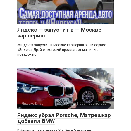
Яндекс.Drive
0
1 589 просмотров
Яндекс — запустит в — Москве
каршеринг
«Яндекс» запустил в Москве каршеринговый сервис
«Яндекс. Драйв», который предлагает машины для
поездок по
Яндекс.Drive
0
1 665 просмотров
Яндекс убрал Porsche, Матрешкар
добавил BMW
В фильтрах приложения YouDrive больше нет